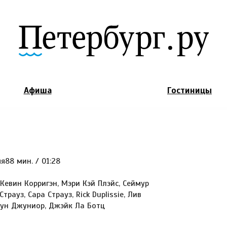
Jump to Navigation
Афиша
Гостиницы
я88 мин. / 01:28
Кевин Корригэн, Мэри Кэй Плэйс, Сеймур
Страуз, Сара Страуз, Rick Duplissie, Лив
Бун Джуниор, Джэйк Ла Ботц