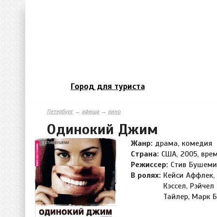
Город для туриста
Петербург
→
афиша
→
кино
Одинокий Джим
Жанр:
драма, комедия
Страна:
США, 2005, врем
Режиссер:
Стив Бушеми
В ролях:
Кейси Аффлек, 
Кэссел, Рэйчел 
Тайлер, Марк 