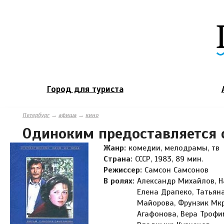
Город для туриста
Петербург
→
афиша
→
кино
Одиноким предоставляется
Жанр:
комедии, мелодрамы, тв
Страна:
СССР, 1983, 89 мин.
Режиссер:
Самсон Самсонов
В ролях:
Александр Михайлов, Н
Елена Драпеко, Татьян
Майорова, Фрунзик Мкр
Агафонова, Вера Трофи