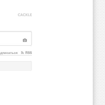
дписаться
RSS