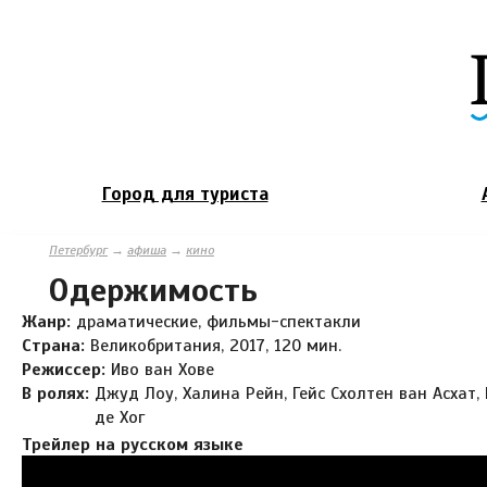
Город для туриста
Петербург
→
афиша
→
кино
Одержимость
Жанр:
драматические, фильмы-спектакли
Страна:
Великобритания, 2017, 120 мин.
Режиссер:
Иво ван Хове
В ролях:
Джуд Лоу, Халина Рейн, Гейс Схолтен ван Асхат,
де Хог
Трейлер на русском языке