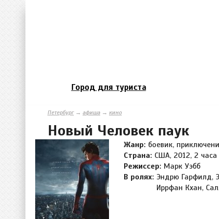
Город для туриста
Петербург
→
афиша
→
кино
Новый Человек паук
Жанр:
боевик, приключени
Страна:
США, 2012, 2 часа
Режиссер:
Марк Уэбб
В ролях:
Эндрю Гарфилд, Э
Иррфан Кхан, Сал