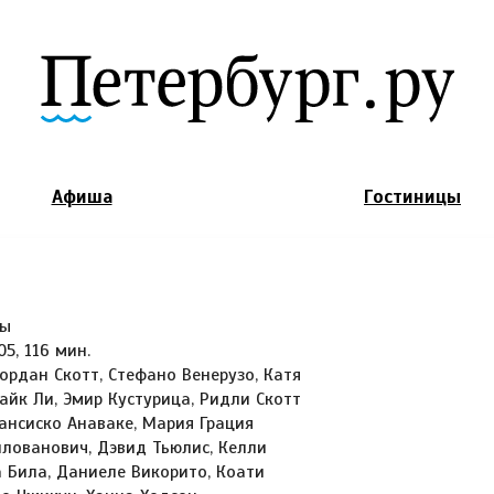
Jump to Navigation
Афиша
Гостиницы
мы
5, 116 мин.
рдан Скотт, Стефано Венерузо, Катя
айк Ли, Эмир Кустурица, Ридли Скотт
ансиско Анаваке, Мария Грация
лованович, Дэвид Тьюлис, Келли
Била, Даниеле Викорито, Коати