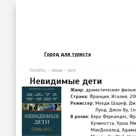
Город для туриста
Петербург
→
афиша
→
кино
Невидимые дети
Жанр:
драматические филь
Страна:
Франция, Италия, 200
Режиссер:
Мехди Шареф, Джо
Лунд, Джон Ву, Сп
В ролях:
Вера Фернандес, Фр
Кучинотта, Урош Ми
МакДональд, Адама 