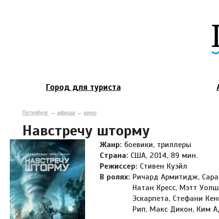
Город для туриста
Петербург
→
афиша
→
кино
Навстречу шторму
Жанр:
боевики, триллеры
Страна:
США, 2014, 89 мин.
Режиссер:
Стивен Куэйл
В ролях:
Ричард Армитидж, Сара
Натан Кресс, Мэтт Уолш
Эскарпета, Стефани Кен
Рип, Макс Дикон, Ким 