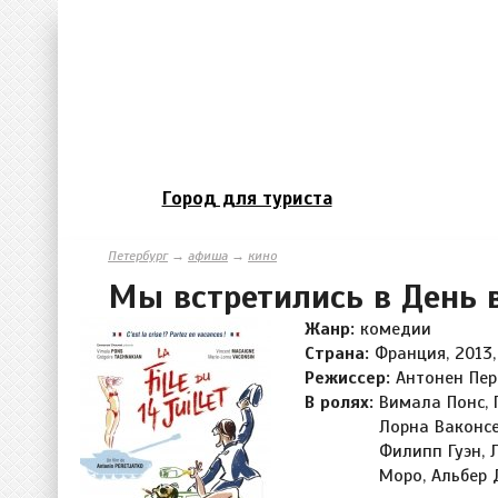
Город для туриста
Петербург
→
афиша
→
кино
Мы встретились в День 
Жанр:
комедии
Страна:
Франция, 2013,
Режиссер:
Антонен Пер
В ролях:
Вимала Понс, 
Лорна Ваконсе
Филипп Гуэн, 
Моро, Альбер 