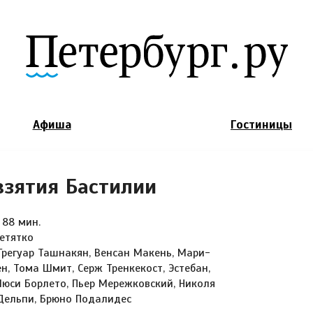
Jump to Navigation
Афиша
Гостиницы
взятия Бастилии
 88 мин.
етятко
Грегуар Ташнакян, Венсан Макень, Мари-
н, Тома Шмит, Серж Тренкекост, Эстебан,
Люси Борлето, Пьер Мережковский, Николя
Дельпи, Брюно Подалидес