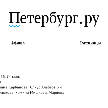
Jump to Navigation
Афиша
Гостиницы
66, 74 мин.
а
вана Карбанова, Юлиус Альберт, Ян
Чешкова, Иржина Мишкова, Марцела