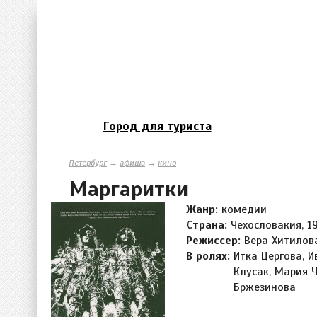
Город для туриста
Петербург
→
афиша
→
кино
Маргаритки
Жанр:
комедии
Страна:
Чехословакия, 19
Режиссер:
Вера Хитилов
В ролях:
Итка Цергова, И
Клусак, Мария 
Бржезинова