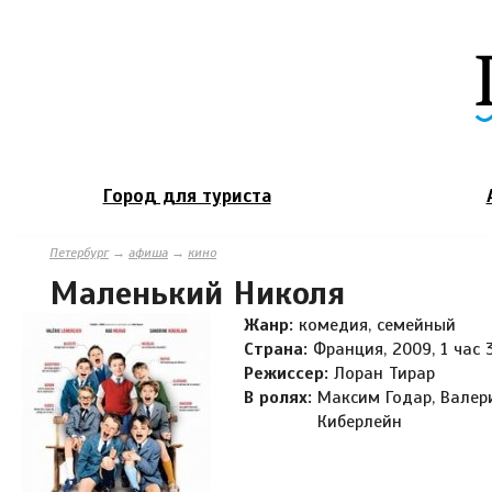
Город для туриста
Петербург
→
афиша
→
кино
Маленький Николя
Жанр:
комедия, семейный
Страна:
Франция, 2009, 1 час 
Режиссер:
Лоран Тирар
В ролях:
Максим Годар, Валер
Киберлейн