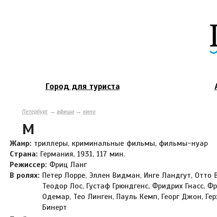
Город для туриста
Петербург
→
афиша
→
кино
М
Жанр:
триллеры, криминальные фильмы, фильмы-нуар
Страна:
Германия, 1931, 117 мин.
Режиссер:
Фриц Ланг
В ролях:
Петер Лорре, Эллен Видман, Инге Ландгут, Отто 
Теодор Лос, Густаф Грюндгенс, Фридрих Гнасс, Ф
Одемар, Тео Линген, Пауль Кемп, Георг Джон, Ге
Бинерт