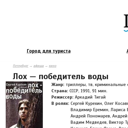
Город для туриста
Петербург
→
афиша
→
кино
Лох — победитель воды
Жанр:
триллеры, тв, криминальные
Страна:
СССР, 1991, 91 мин.
Режиссер:
Аркадий Тигай
В ролях:
Сергей Курехин, Олег Косав
Владимир Еремин, Лариса Б
Андрей Пономарев, Андрей
Вадим Медведев, Виктор Т