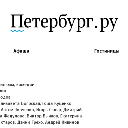
Jump to Navigation
Афиша
Гостиницы
фильмы, комедии
мин.
родов
Елизавета Боярская, Гоша Куценко,
Артем Ткаченко, Игорь Скляр, Дмитрий
на Федулова, Виктор Бычков, Екатерина
актаров, Дэнни Трехо, Андрей Кивинов