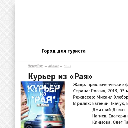
Город для туриста
Петербург
→
афиша
→
кино
Курьер из «Рая»
Жанр:
приключенческие 
Страна:
Россия, 2013, 93 
Режиссер:
Михаил Хлебо
В ролях:
Евгений Ткачук, 
Дмитрий Дюжев, 
Нагиев, Екатери
Климова, Олег Т