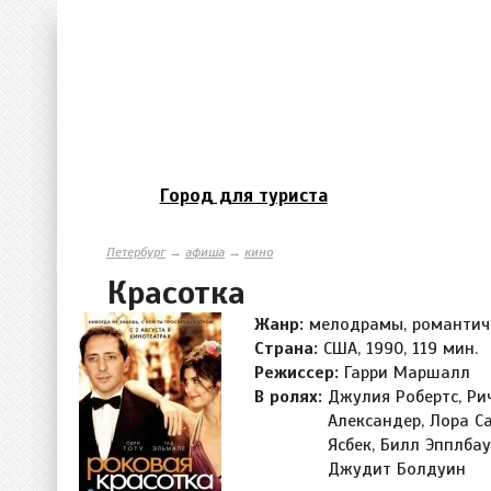
Город для туриста
Петербург
→
афиша
→
кино
Красотка
Жанр:
мелодрамы, романтич
Страна:
США, 1990, 119 мин.
Режиссер:
Гарри Маршалл
В ролях:
Джулия Робертс, Ри
Александер, Лора С
Ясбек, Билл Эпплба
Джудит Болдуин