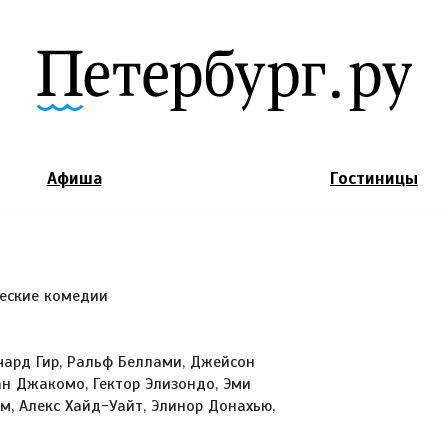
Jump to Navigation
Афиша
Гостиницы
еские комедии
чард Гир, Ральф Беллами, Джейсон
ан Джакомо, Гектор Элизондо, Эми
ум, Алекс Хайд-Уайт, Элинор Донахью,