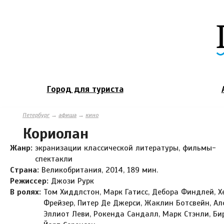
Город для туриста
Петербург
→
афиша
→
кино
Кориолан
Жанр:
экранизации классической литературы, фильмы-
спектакли
Страна:
Великобритания, 2014, 189 мин.
Режиссер:
Джози Рурк
В ролях:
Том Хиддлстон, Марк Гатисс, Дебора Финдлей, Х
Фрейзер, Питер Де Джерси, Жаклин Ботсвейн, Ал
Эллиот Леви, Рокенда Сандалл, Марк Стэнли, Би