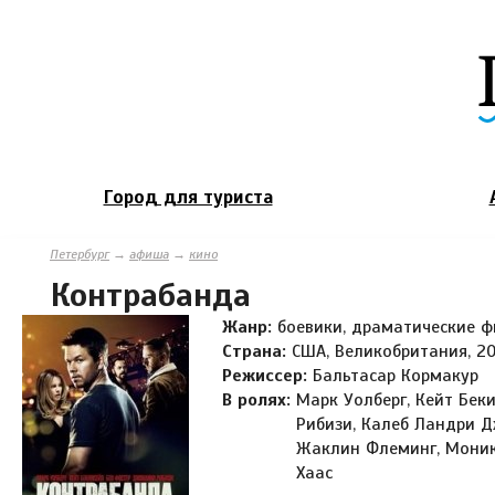
Город для туриста
Петербург
→
афиша
→
кино
Контрабанда
Жанр:
боевики, драматические 
Страна:
США, Великобритания, 20
Режиссер:
Бальтасар Кормакур
В ролях:
Марк Уолберг, Кейт Бек
Рибизи, Калеб Ландри Дж
Жаклин Флеминг, Моник
Хаас