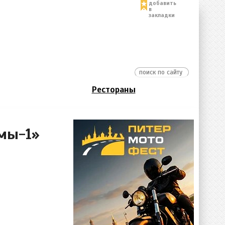
добавить
в
закладки
Рестораны
мы-1»