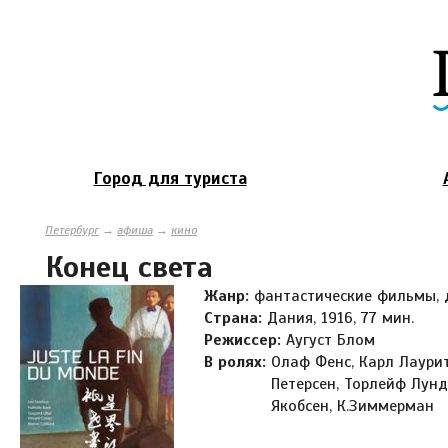
Город для туриста
Петербург
→
афиша
→
кино
Конец света
Жанр:
фантастические фильмы,
Страна:
Дания, 1916, 77 мин.
Режиссер:
Аугуст Блом
В ролях:
Олаф Фенс, Карл Лаурит
Петерсен, Торлейф Лунд
Якобсен, К.Зиммерман