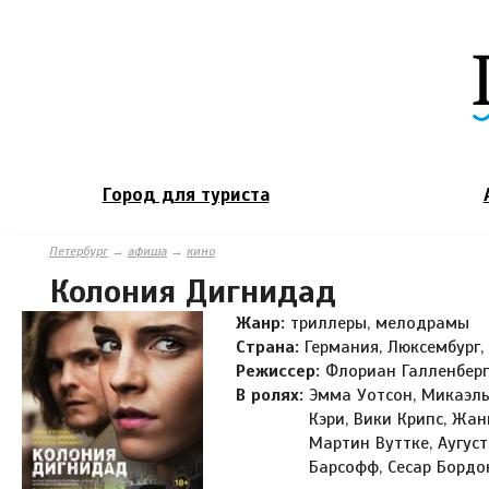
Город для туриста
Петербург
→
афиша
→
кино
Колония Дигнидад
Жанр:
триллеры, мелодрамы
Страна:
Германия, Люксембург, 
Режиссер:
Флориан Галленберг
В ролях:
Эмма Уотсон, Микаэль
Кэри, Вики Крипс, Жа
Мартин Вуттке, Аугус
Барсофф, Сесар Бордо