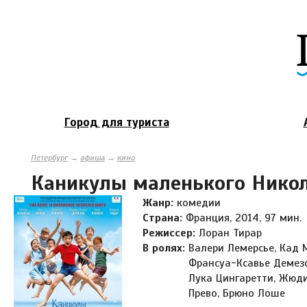
Город для туриста
Петербург
→
афиша
→
кино
Каникулы маленького Нико
Жанр:
комедии
Страна:
Франция, 2014, 97 мин.
Режиссер:
Лоран Тирар
В ролях:
Валери Лемерсье, Кад 
Франсуа-Ксавье Демезо
Лука Цингаретти, Жюди
Прево, Брюно Лоше