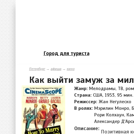
Город для туриста
Петербург
→
афиша
→
кино
Как выйти замуж за ми
Жанр:
Мелодрамы, ТВ, ро
Страна:
США, 1953, 95 мин.
Режиссер:
Жан Негулеско
В ролях:
Мэрилин Монро, Б
Рори Колхаун, Ка
Александер Д'Арс
Описание:
Позитивная к