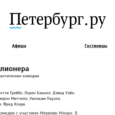
Jump to Navigation
Афиша
Гостиницы
ллионера
мантические комедии
етти Грейбл, Лорен Бакалл, Дэвид Уэйн,
мерон Митчелл, Уилльям Пауэлл,
и, Фред Кларк
омедия с участием Мерилин Монро. В