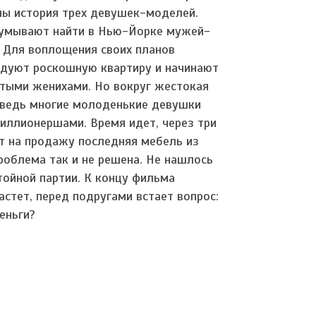
ны история трех девушек-моделей.
думывают найти в Нью-Йорке мужей-
 Для воплощения своих планов
дуют роскошную квартиру и начинают
атыми женихами. Но вокруг жестокая
 ведь многие молоденькие девушки
миллионершами. Время идет, через три
т на продажу последняя мебель из
проблема так и не решена. Не нашлось
тойной партии. К концу фильма
астет, перед подругами встает вопрос:
еньги?