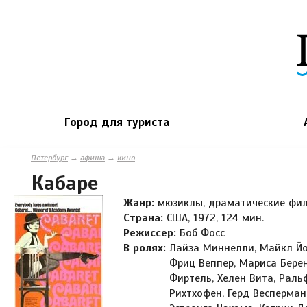
Город для туриста
Петербург
→
афиша
→
кино
Кабаре
Жанр:
мюзиклы, драматические фил
Страна:
США, 1972, 124 мин.
Режиссер:
Боб Фосс
В ролях:
Лайза Миннелли, Майкл Йор
Фриц Веппер, Мариса Бере
Фиртель, Хелен Вита, Раль
Рихтхофен, Герд Весперман,