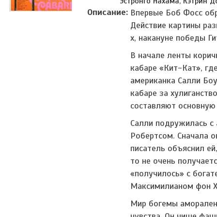
Эстронго Нахама, Кэтрин Д
Описание:
Впервые Боб Фосс обр
Действие картины раз
х, накануне победы Ги
В начале ленты корич
кабаре «Кит-Кат», где
американка Салли Бо
кабаре за хулиганств
составляют основную 
Салли подружилась с
Робертсом. Сначала о
писатель объяснил ей
то не очень получаетс
«получилось» с богат
Максимилианом фон Хо
Мир богемы аморален
чувства. Он чище фаш