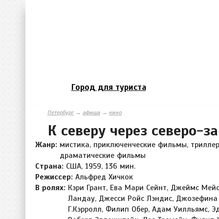
Город для туриста
Петербург
→
афиша
→
кино
К северу через северо-з
Жанр:
мистика, приключенческие фильмы, триллер
драматические фильмы
Страна:
США, 1959, 136 мин.
Режиссер:
Альфред Хичкок
В ролях:
Кэри Грант, Ева Мари Сейнт, Джеймс Мей
Ландау, Джесси Ройс Лэндис, Джозефина 
Г.Кэрролл, Филип Обер, Адам Уилльямс, Э