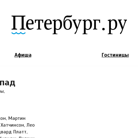
Jump to Navigation
Афиша
Гостиницы
апад
ы,
сон, Мартин
Хатчинсон, Лео
двард Платт,