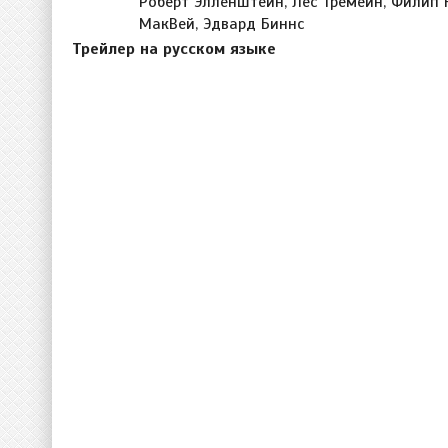
Роберт Элленштейн, Лес Тремейн, Филип 
МакВей, Эдвард Биннс
Трейлер на русском языке