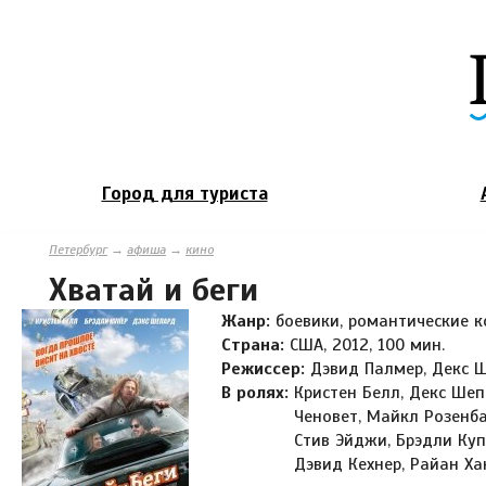
Город для туриста
Петербург
→
афиша
→
кино
Хватай и беги
Жанр:
боевики, романтические 
Страна:
США, 2012, 100 мин.
Режиссер:
Дэвид Палмер, Декс 
В ролях:
Кристен Белл, Декс Шеп
Ченовет, Майкл Розенба
Стив Эйджи, Брэдли Куп
Дэвид Кехнер, Райан Ха