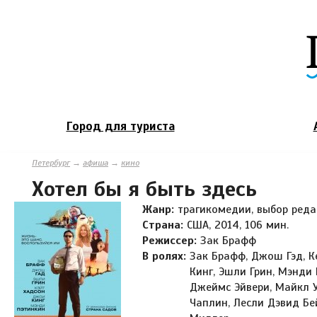
Город для туриста
Петербург
→
афиша
→
кино
Хотел бы я быть здесь
Жанр:
трагикомедии, выбор ред
Страна:
США, 2014, 106 мин.
Режиссер:
Зак Брафф
В ролях:
Зак Брафф, Джош Гэд, К
Кинг, Эшли Грин, Мэнди
Джеймс Эйвери, Майкл У
Чаплин, Лесли Дэвид Бе