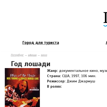
Город для туриста
Петербург
→
афиша
→
кино
Год лошади
Жанр:
документальное кино, му
Страна:
США, 1997, 106 мин.
Режиссер:
Джим Джармуш
В ролях: