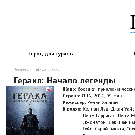
Город для туриста
Петербург
→
афиша
→
кино
Геракл: Начало легенды
Жанр:
боевики, приключенческ
Страна:
США, 2014, 99 мин.
Режиссер:
Ренни Харлин
В ролях:
Келлан Луц, Джая Уайсс
Лиам Гарриган, Лиам 
Джонатон Шек, Люк Нью
Гейл, Сарай Гивати, Сп