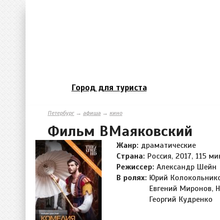
Город для туриста
Петербург
→
афиша
→
кино
Фильм ВМаяковский
Жанр:
драматические
Страна:
Россия, 2017, 115 ми
Режиссер:
Александр Шейн
В ролях:
Юрий Колокольнико
Евгений Миронов, 
Георгий Кудренко