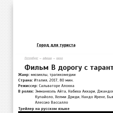
Город для туриста
Петербург
→
афиша
→
кино
Фильм В дорогу с таран
Жанр:
мюзиклы, трагикомедии
Страна:
Италия, 2017, 80 мин.
Режиссер:
Сальваторе Алокка
В ролях:
Эмманюэль Айта, Набиха Аккари, Джанд
Купайоло, Хелми Дриди, Нандо Ирене, Бь
Алессио Вассалло
Трейлер на русском языке