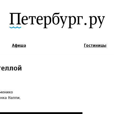
Jump to Navigation
Афиша
Гостиницы
теллой
оменико
янка Наппи,