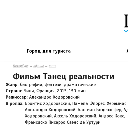
Город для туриста
Петербург
→
афиша
→
кино
Фильм Танец реальности
Жанр:
биографии, фэнтези, драматические
Страна:
Чили, Франция, 2013, 130 мин.
Режиссер:
Алехандро Ходоровский
В ролях:
Бронтис Ходоровский, Памела Флорес, Херемиас 
Алехандро Ходоровский, Бастиан Боденхефер, А
Ходоровский, Аксель Ходоровский, Андрес Кокс,
Франсиско Писарро Саэнс де Уртури