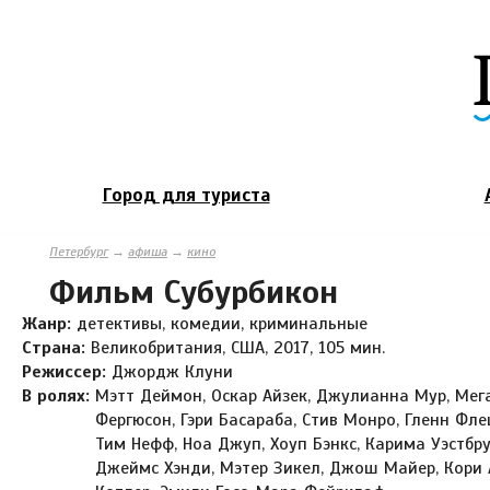
Город для туриста
Петербург
→
афиша
→
кино
Фильм Субурбикон
Жанр:
детективы, комедии, криминальные
Страна:
Великобритания, США, 2017, 105 мин.
Режиссер:
Джордж Клуни
В ролях:
Мэтт Деймон, Оскар Айзек, Джулианна Мур, Мег
Фергюсон, Гэри Басараба, Стив Монро, Гленн Фле
Тим Нефф, Ноа Джуп, Хоуп Бэнкс, Карима Уэстбру
Джеймс Хэнди, Мэтер Зикел, Джош Майер, Кори