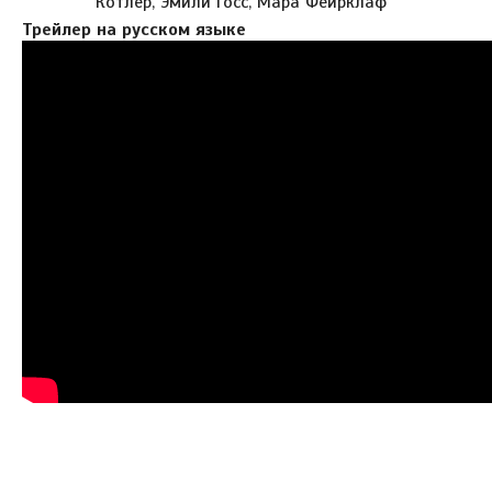
Котлер, Эмили Госс, Мара Фейрклаф
Трейлер на русском языке