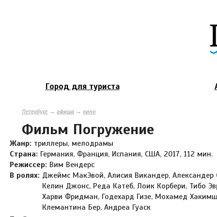
Город для туриста
Петербург
→
афиша
→
кино
Фильм Погружение
Жанр:
триллеры, мелодрамы
Страна:
Германия, Франция, Испания, США, 2017, 112 мин.
Режиссер:
Вим Вендерс
В ролях:
Джеймс МакЭвой, Алисия Викандер, Александер 
Келин Джонс, Реда Катеб, Лоик Корбери, Тибо Эв
Харви Фридман, Годехард Гизе, Мохамед Хаким
Клемантина Бер, Андреа Гуаск