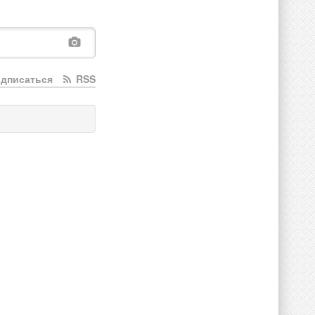
дписаться
RSS