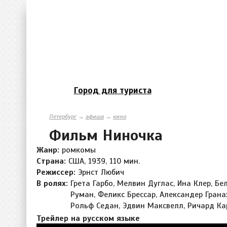
Город для туриста
Петербург
→
афиша
→
кино
Фильм Ниночка
Жанр:
ромкомы
Страна:
США, 1939, 110 мин.
Режиссер:
Эрнст Любич
В ролях:
Грета Гарбо, Мелвин Дуглас, Ина Клер, Бе
Руман, Феликс Брессар, Александер Гранах
Рольф Седан, Эдвин Максвелл, Ричард Ка
Трейлер на русском языке