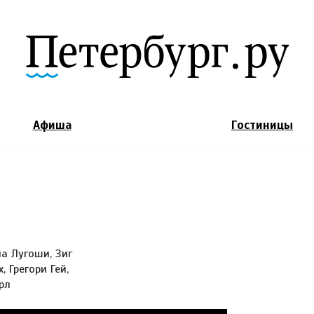
Jump to Navigation
Афиша
Гостиницы
ла Лугоши, Зиг
, Грегори Гей,
рл