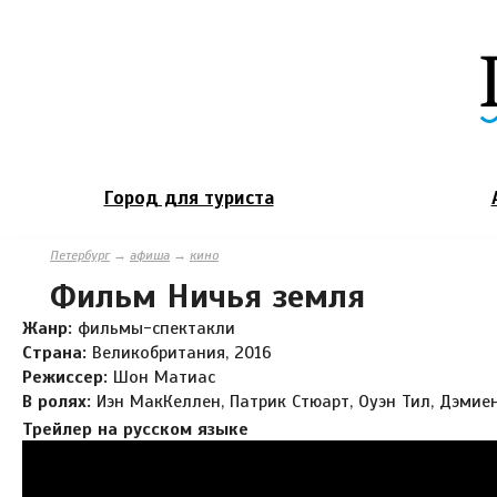
Город для туриста
Петербург
→
афиша
→
кино
Фильм Ничья земля
Жанр:
фильмы-спектакли
Страна:
Великобритания, 2016
Режиссер:
Шон Матиас
В ролях:
Иэн МакКеллен, Патрик Стюарт, Оуэн Тил, Дэми
Трейлер на русском языке