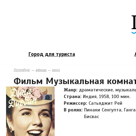
Город для туриста
Петербург
→
афиша
→
кино
Фильм Музыкальная комна
Жанр:
драматические, музыкал
Страна:
Индия, 1958, 100 мин.
Режиссер:
Сатьяджит Рей
В ролях:
Пинаки Сенгупта, Ганг
Бисвас