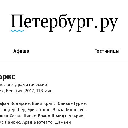
Jump to Navigation
Афиша
Гостиницы
аркс
ческие, драматические
я, Бельгия, 2017, 118 мин.
ефан Конарске, Вики Крипс, Оливье Гурме,
ксандер Шер, Эрик Годон, Эльза Молльен,
ивен Хоган, Нильс-Бруно Шмидт, Ульрих
с Лайонс, Аран Бертетто, Дамьен