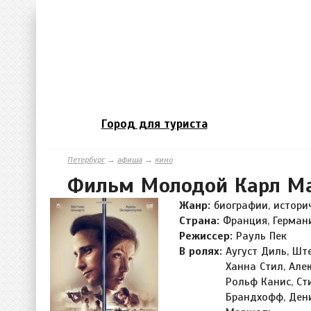
Город для туриста
Петербург
→
афиша
→
кино
Фильм Молодой Карл М
Жанр:
биографии, истори
Страна:
Франция, Германи
Режиссер:
Рауль Пек
В ролях:
Аугуст Диль, Шт
Ханна Стил, Але
Рольф Канис, Ст
Брандхофф, Дени