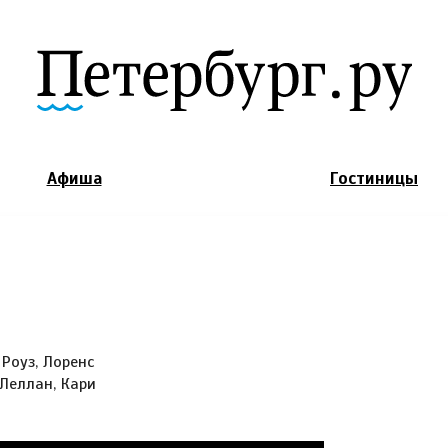
Jump to Navigation
Афиша
Гостиницы
 Роуз, Лоренс
кЛеллан, Кари