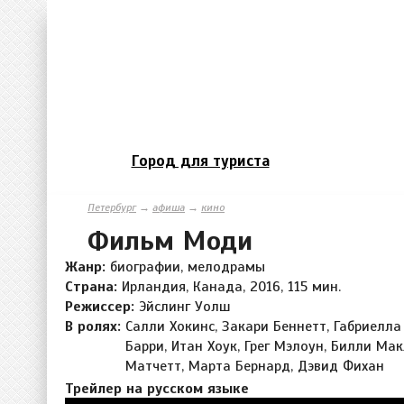
Город для туриста
Петербург
→
афиша
→
кино
Фильм Моди
Жанр:
биографии, мелодрамы
Страна:
Ирландия, Канада, 2016, 115 мин.
Режиссер:
Эйслинг Уолш
В ролях:
Салли Хокинс, Закари Беннетт, Габриелла
Барри, Итан Хоук, Грег Мэлоун, Билли Ма
Матчетт, Марта Бернард, Дэвид Фихан
Трейлер на русском языке