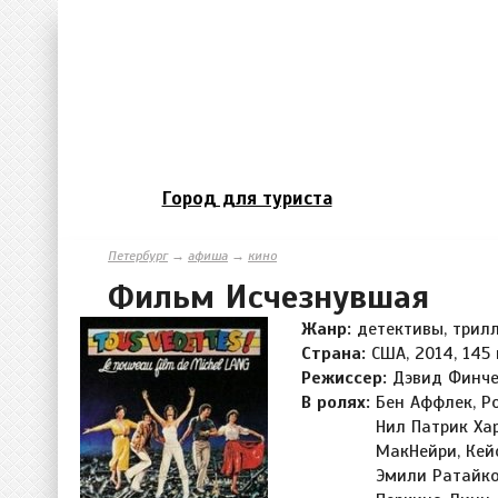
Город для туриста
Петербург
→
афиша
→
кино
Фильм Исчезнувшая
Жанр:
детективы, трил
Страна:
США, 2014, 145 
Режиссер:
Дэвид Финч
В ролях:
Бен Аффлек, Р
Нил Патрик Хар
МакНейри, Кейс
Эмили Ратайков