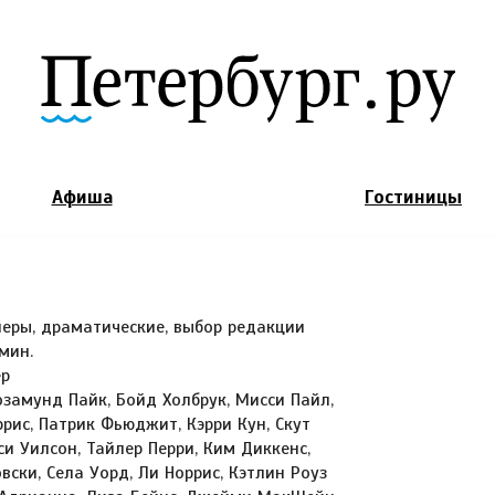
Jump to Navigation
Афиша
Гостиницы
леры, драматические, выбор редакции
мин.
ер
озамунд Пайк, Бойд Холбрук, Мисси Пайл,
рис, Патрик Фьюджит, Кэрри Кун, Скут
и Уилсон, Тайлер Перри, Ким Диккенс,
ски, Села Уорд, Ли Норрис, Кэтлин Роуз