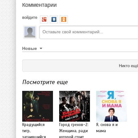
Комментарии
войдите
Новые
Никто ещё
Посмотрите еще
Крадущийся
Город грехов-2:
Я, снова я и
тигр,
Женщина, ради
мама
затаившийся
которой стоит