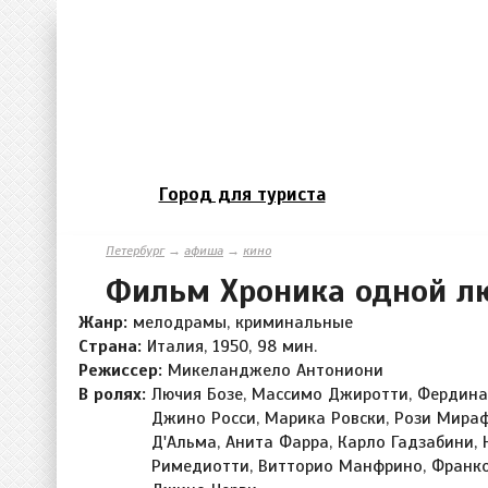
Город для туриста
Петербург
→
афиша
→
кино
Фильм Хроника одной л
Жанр:
мелодрамы, криминальные
Страна:
Италия, 1950, 98 мин.
Режиссер:
Микеланджело Антониони
В ролях:
Лючия Бозе, Массимо Джиротти, Фердина
Джино Росси, Марика Ровски, Рози Мираф
Д'Альма, Анита Фарра, Карло Гадзабини,
Римедиотти, Витторио Манфрино, Франко