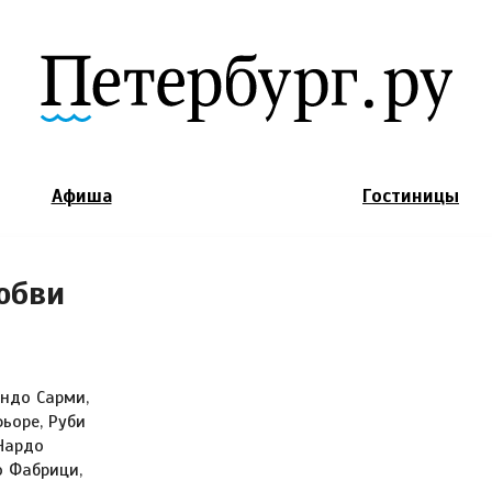
Jump to Navigation
Афиша
Гостиницы
юбви
ндо Сарми,
ьоре, Руби
 Нардо
 Фабрици,