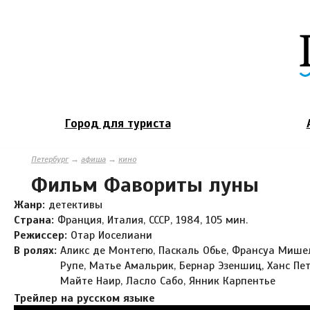
Город для туриста
Петербург
→
афиша
→
кино
Фильм Фавориты луны
Жанр:
детективы
Страна:
Франция, Италия, СССР, 1984, 105 мин.
Режиссер:
Отар Иоселиани
В ролях:
Аликс де Монтегю, Паскаль Обье, Франсуа Мишел
Рупе, Матье Амальрик, Бернар Эзеншиц, Ханс Пет
Майте Наир, Ласло Сабо, Янник Карпентье
Трейлер на русском языке