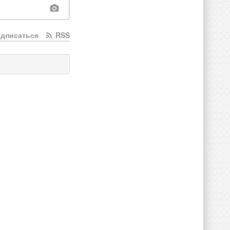
дписаться
RSS