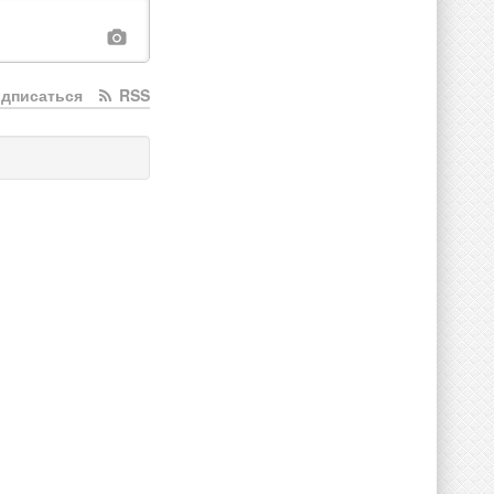
дписаться
RSS