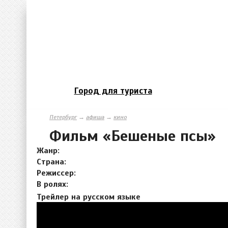
Город для туриста
Петербург
→
афиша
→
кино
Фильм «Бешеные псы»
Жанр:
Страна:
Режиссер:
В ролях:
Трейлер на русском языке