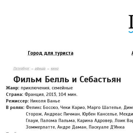
Город для туриста
Петербург
→
афиша
→
кино
Фильм Белль и Себастьян
Жанр:
приключения, семейные
Страна:
Франция, 2013, 104 мин.
Режиссер:
Николя Ванье
В ролях:
Феликс Боссюэ, Чеки Карио, Марго Шателье, Ди
Сторож, Андреас Пичман, Юрбен Канселье, Мехди
Глауи, Палома Пальма, Карина Адровер, Лоик Ва
Зоммерлатте, Андре Даман, Паскуале Д'Инка