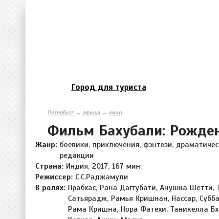
Город для туриста
Петербург
→
афиша
→
кино
Фильм Бахубали: Рожде
Жанр:
боевики, приключения, фэнтези, драматичес
редакции
Страна:
Индия, 2017, 167 мин.
Режиссер:
С.С.Раджамули
В ролях:
Прабхас, Рана Даггубати, Анушка Шетти, 
Сатьярадж, Рамья Кришнан, Нассар, Субб
Рама Кришна, Нора Фатехи, Таникелла Б