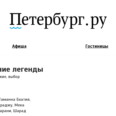
Jump to Navigation
Афиша
Гостиницы
ние легенды
кие, выбор
Таманна Бхатия,
араджу, Мека
харани, Шарад