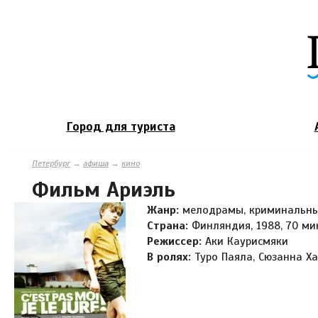
Город для туриста
Петербург
→
афиша
→
кино
Фильм Ариэль
Жанр:
мелодрамы, криминальн
Страна:
Финляндия, 1988, 70 ми
Режиссер:
Аки Каурисмяки
В ролях:
Туро Паяла, Сюзанна Х