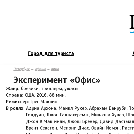
Город для туриста
Петербург
→
афиша
→
кино
Эксперимент «Офис»
Жанр:
боевики, триллеры, ужасы
Страна:
США, 2016, 88 мин.
Режиссер:
Грег Маклин
В ролях:
Адриа Архона, Майкл Рукер, Абрахам Бенруби, Т
Голдуин, Джон Галлахер-мл., Микаэла Хувер, Шон
Джон К.МакГинли, Джош Бренер, Давид Дастмал
Брент Секстон, Мелони Диас, Овайн Йомэн, Раст