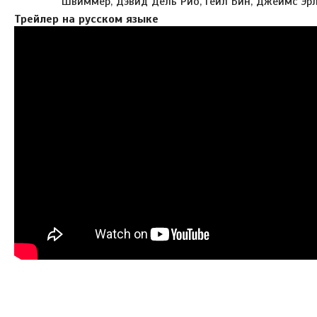
Швиммер, Дэвид Дель Рио, Гейл Бин, Джеймс Эр
Трейлер на русском языке