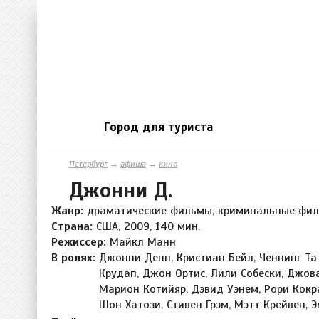
Город для туриста
Петербург
→
афиша
→
кино
Джонни Д.
Жанр:
драматические фильмы, криминальные фи
Страна:
США, 2009, 140 мин.
Режиссер:
Майкл Манн
В ролях:
Джонни Депп, Кристиан Бейл, Ченнинг Та
Крудап, Джон Ортис, Лили Собески, Джов
Марион Котийяр, Дэвид Уэнем, Рори Кокр
Шон Хатози, Стивен Грэм, Мэтт Крейвен, 