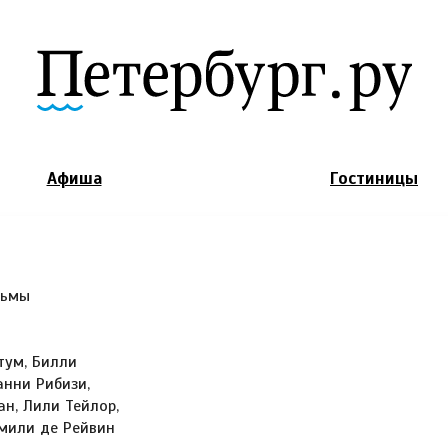
Jump to Navigation
Афиша
Гостиницы
льмы
тум, Билли
анни Рибизи,
ан, Лили Тейлор,
Эмили де Рейвин