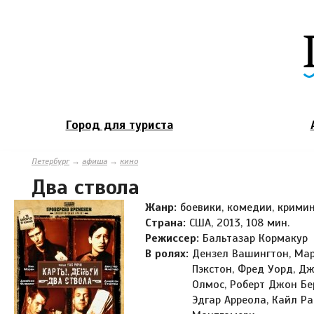
Город для туриста
Петербург
→
афиша
→
кино
Два ствола
Жанр:
боевики, комедии, крим
Страна:
США, 2013, 108 мин.
Режиссер:
Бальтазар Кормакур
В ролях:
Дензел Вашингтон, Мар
Пэкстон, Фред Уорд, Д
Олмос, Роберт Джон Бер
Эдгар Арреола, Кайл Ра