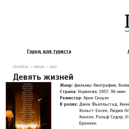
Город для туриста
Петербург
→
афиша
→
кино
Девять жизней
Жанр:
фильмы-биографии, боев
Страна:
Норвегия, 1957, 96 мин.
Режиссер:
Арне Скоуэн
В ролях:
Джек Фьелльстад, Хен
Хольст-Енсен, Лидия Оп
Хансен, Рольф Седер, О
Бронкен