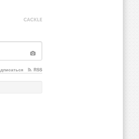
дписаться
RSS