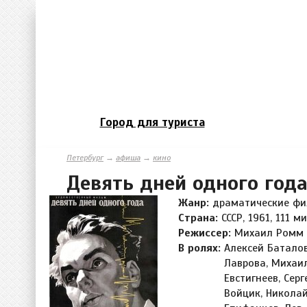
Город для туриста
Петербург
→
афиша
→
кино
Девять дней одного год
Жанр:
драматические ф
Страна:
СССР, 1961, 111 ми
Режиссер:
Михаил Ромм
В ролях:
Алексей Баталов
Лаврова, Михаил
Евстигнеев, Сер
Войцик, Николай