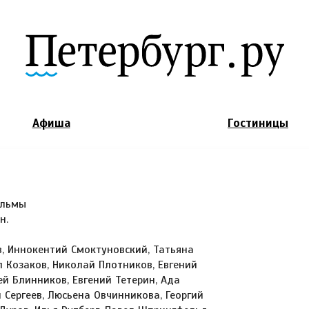
Jump to Navigation
Афиша
Гостиницы
а
ильмы
н.
, Иннокентий Смоктуновский, Татьяна
 Козаков, Николай Плотников, Евгений
гей Блинников, Евгений Тетерин, Ада
 Сергеев, Люсьена Овчинникова, Георгий